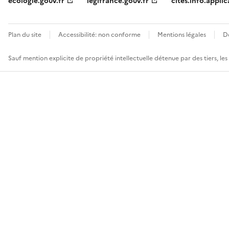
ecologie.gouv.fr
legifrance.gouv.fr
cites.info.applic
Plan du site
Accessibilité: non conforme
Mentions légales
D
Sauf mention explicite de propriété intellectuelle détenue par des tiers, le