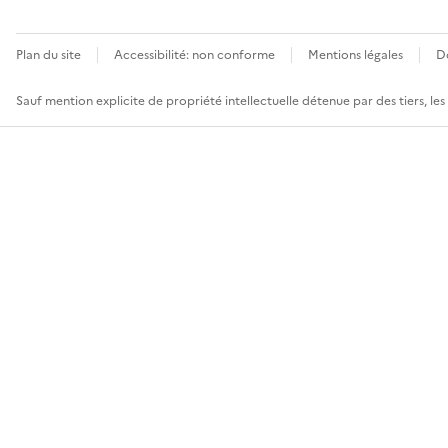
Plan du site
Accessibilité: non conforme
Mentions légales
D
Sauf mention explicite de propriété intellectuelle détenue par des tiers, le