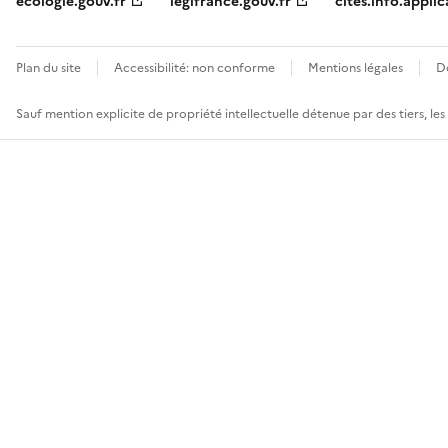
ecologie.gouv.fr
legifrance.gouv.fr
cites.info.applic
Plan du site
Accessibilité: non conforme
Mentions légales
D
Sauf mention explicite de propriété intellectuelle détenue par des tiers, le