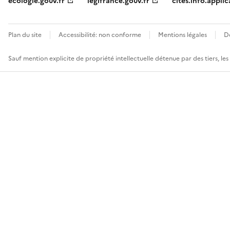
ecologie.gouv.fr
legifrance.gouv.fr
cites.info.applic
Plan du site
Accessibilité: non conforme
Mentions légales
D
Sauf mention explicite de propriété intellectuelle détenue par des tiers, le