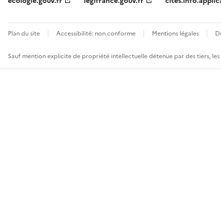
ecologie.gouv.fr
legifrance.gouv.fr
cites.info.applic
Plan du site
Accessibilité: non conforme
Mentions légales
D
Sauf mention explicite de propriété intellectuelle détenue par des tiers, le