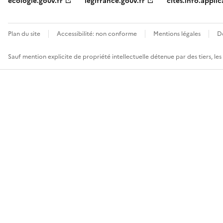
ecologie.gouv.fr
legifrance.gouv.fr
cites.info.applic
Plan du site
Accessibilité: non conforme
Mentions légales
D
Sauf mention explicite de propriété intellectuelle détenue par des tiers, le