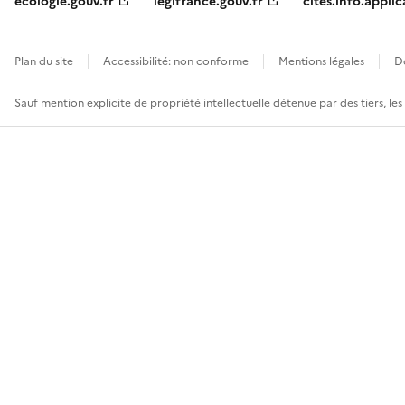
ecologie.gouv.fr
legifrance.gouv.fr
cites.info.applic
Plan du site
Accessibilité: non conforme
Mentions légales
D
Sauf mention explicite de propriété intellectuelle détenue par des tiers, le