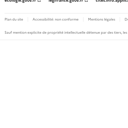
ecologie.gouv.fr
legifrance.gouv.fr
cites.info.applic
Plan du site
Accessibilité: non conforme
Mentions légales
D
Sauf mention explicite de propriété intellectuelle détenue par des tiers, le