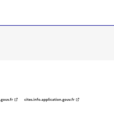
.gouv.fr
cites.info.application.gouv.fr