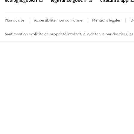
ecologie.gouv.fr
legifrance.gouv.fr
cites.info.applic
Plan du site
Accessibilité: non conforme
Mentions légales
D
Sauf mention explicite de propriété intellectuelle détenue par des tiers, le