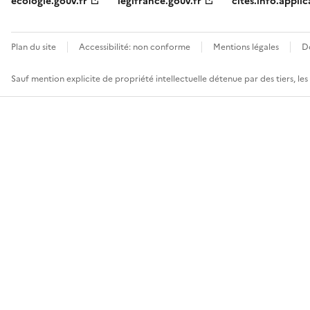
ecologie.gouv.fr
legifrance.gouv.fr
cites.info.applic
Plan du site
Accessibilité: non conforme
Mentions légales
D
Sauf mention explicite de propriété intellectuelle détenue par des tiers, le