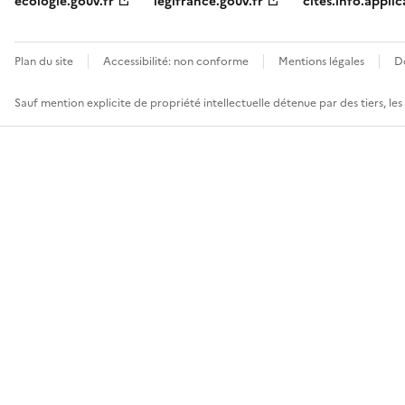
ecologie.gouv.fr
legifrance.gouv.fr
cites.info.applic
Plan du site
Accessibilité: non conforme
Mentions légales
D
Sauf mention explicite de propriété intellectuelle détenue par des tiers, le