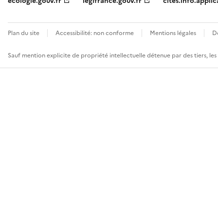
ecologie.gouv.fr
legifrance.gouv.fr
cites.info.applic
Plan du site
Accessibilité: non conforme
Mentions légales
D
Sauf mention explicite de propriété intellectuelle détenue par des tiers, le