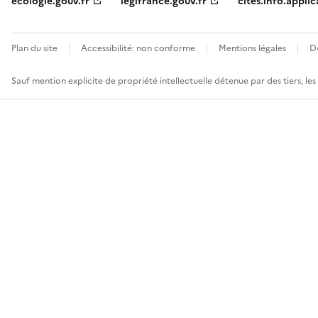
ecologie.gouv.fr
legifrance.gouv.fr
cites.info.applic
Plan du site
Accessibilité: non conforme
Mentions légales
D
Sauf mention explicite de propriété intellectuelle détenue par des tiers, le