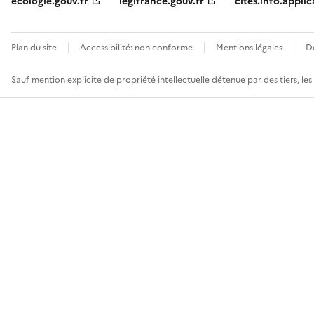
ecologie.gouv.fr
legifrance.gouv.fr
cites.info.applic
Plan du site
Accessibilité: non conforme
Mentions légales
D
Sauf mention explicite de propriété intellectuelle détenue par des tiers, le