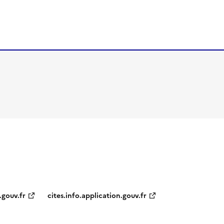
.gouv.fr
cites.info.application.gouv.fr