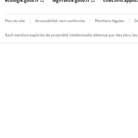
ecologie.gouv.fr
legifrance.gouv.fr
cites.info.applic
Plan du site
Accessibilité: non conforme
Mentions légales
D
Sauf mention explicite de propriété intellectuelle détenue par des tiers, le