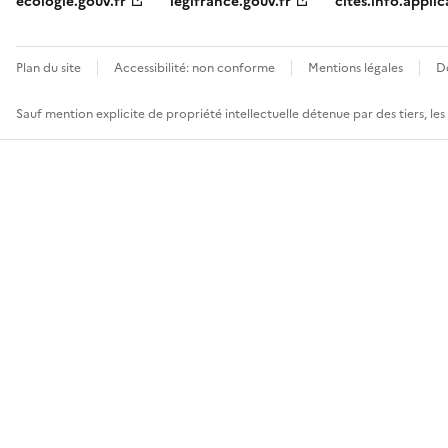
ecologie.gouv.fr
legifrance.gouv.fr
cites.info.applic
Plan du site
Accessibilité: non conforme
Mentions légales
D
Sauf mention explicite de propriété intellectuelle détenue par des tiers, le