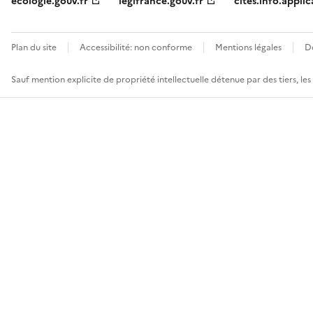
ecologie.gouv.fr
legifrance.gouv.fr
cites.info.applic
Plan du site
Accessibilité: non conforme
Mentions légales
D
Sauf mention explicite de propriété intellectuelle détenue par des tiers, le