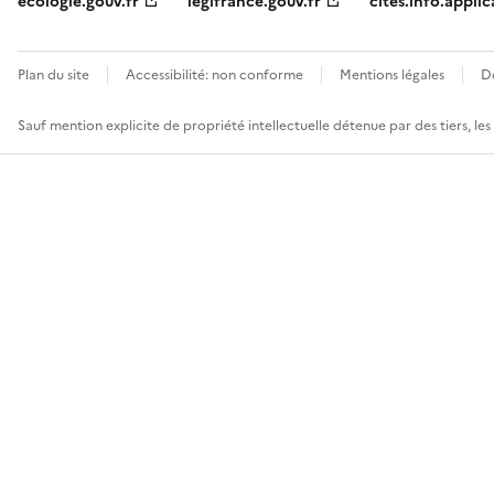
ecologie.gouv.fr
legifrance.gouv.fr
cites.info.applic
Plan du site
Accessibilité: non conforme
Mentions légales
D
Sauf mention explicite de propriété intellectuelle détenue par des tiers, le