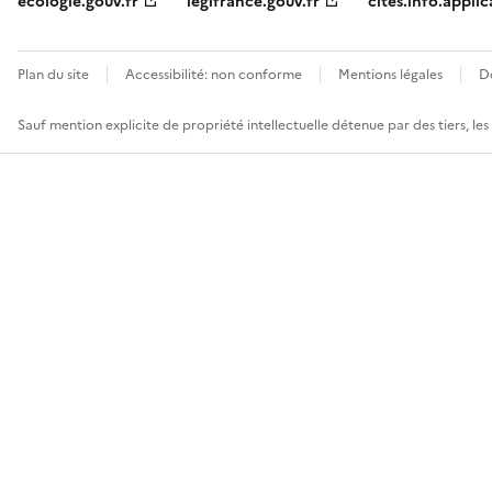
ecologie.gouv.fr
legifrance.gouv.fr
cites.info.applic
Plan du site
Accessibilité: non conforme
Mentions légales
D
Sauf mention explicite de propriété intellectuelle détenue par des tiers, le