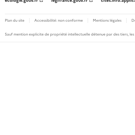
ecologie.gouv.fr
legifrance.gouv.fr
cites.info.applic
Plan du site
Accessibilité: non conforme
Mentions légales
D
Sauf mention explicite de propriété intellectuelle détenue par des tiers, le