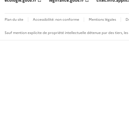
ecologie.gouv.fr
legifrance.gouv.fr
cites.info.applic
Plan du site
Accessibilité: non conforme
Mentions légales
D
Sauf mention explicite de propriété intellectuelle détenue par des tiers, le