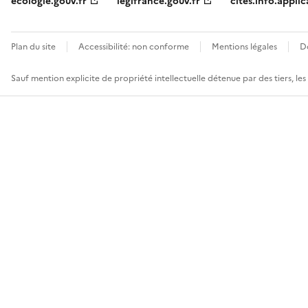
ecologie.gouv.fr
legifrance.gouv.fr
cites.info.applic
Plan du site
Accessibilité: non conforme
Mentions légales
D
Sauf mention explicite de propriété intellectuelle détenue par des tiers, le