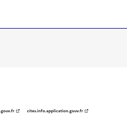
.gouv.fr
cites.info.application.gouv.fr