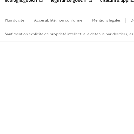
ecologie.gouv.fr
legifrance.gouv.fr
cites.info.applic
Plan du site
Accessibilité: non conforme
Mentions légales
D
Sauf mention explicite de propriété intellectuelle détenue par des tiers, le