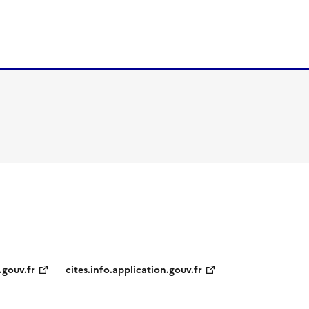
.gouv.fr
cites.info.application.gouv.fr