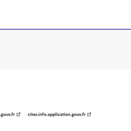
.gouv.fr
cites.info.application.gouv.fr