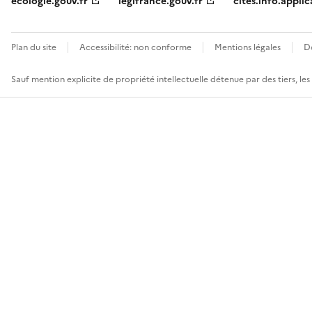
ecologie.gouv.fr
legifrance.gouv.fr
cites.info.applic
Plan du site
Accessibilité: non conforme
Mentions légales
D
Sauf mention explicite de propriété intellectuelle détenue par des tiers, le