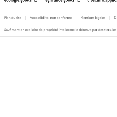
ecologie.gouv.fr
legifrance.gouv.fr
cites.info.applic
Plan du site
Accessibilité: non conforme
Mentions légales
D
Sauf mention explicite de propriété intellectuelle détenue par des tiers, le