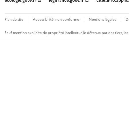
ecologie.gouv.fr
legifrance.gouv.fr
cites.info.applic
Plan du site
Accessibilité: non conforme
Mentions légales
D
Sauf mention explicite de propriété intellectuelle détenue par des tiers, le