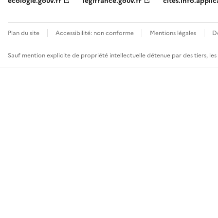
ecologie.gouv.fr
legifrance.gouv.fr
cites.info.applic
Plan du site
Accessibilité: non conforme
Mentions légales
D
Sauf mention explicite de propriété intellectuelle détenue par des tiers, le