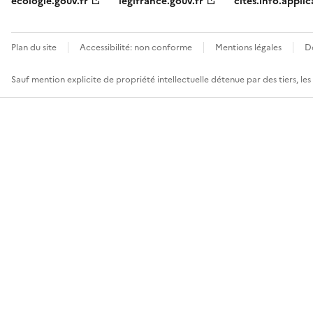
ecologie.gouv.fr
legifrance.gouv.fr
cites.info.applic
Plan du site
Accessibilité: non conforme
Mentions légales
D
Sauf mention explicite de propriété intellectuelle détenue par des tiers, le