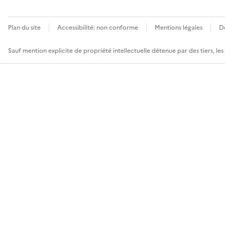
Plan du site
Accessibilité: non conforme
Mentions légales
D
Sauf mention explicite de propriété intellectuelle détenue par des tiers, le