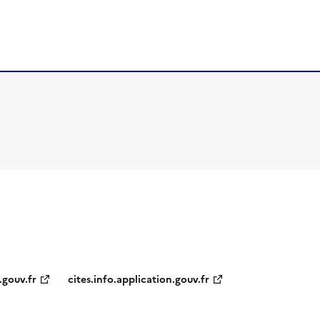
.gouv.fr
cites.info.application.gouv.fr