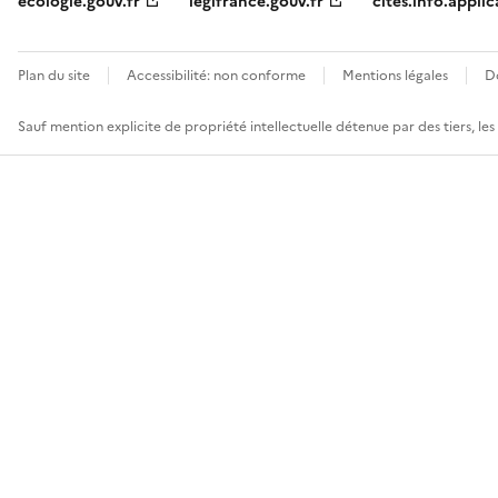
ecologie.gouv.fr
legifrance.gouv.fr
cites.info.applic
Plan du site
Accessibilité: non conforme
Mentions légales
D
Sauf mention explicite de propriété intellectuelle détenue par des tiers, le