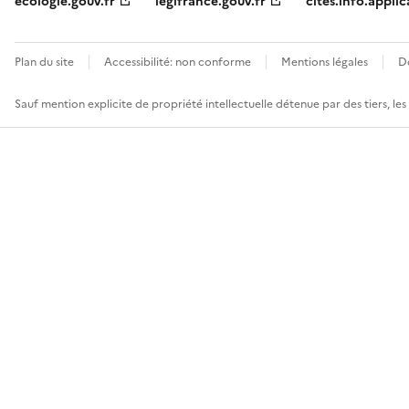
ecologie.gouv.fr
legifrance.gouv.fr
cites.info.applic
Plan du site
Accessibilité: non conforme
Mentions légales
D
Sauf mention explicite de propriété intellectuelle détenue par des tiers, le