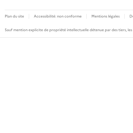
Plan du site
Accessibilité: non conforme
Mentions légales
D
Sauf mention explicite de propriété intellectuelle détenue par des tiers, le