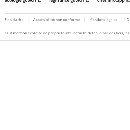
ecologie.gouv.fr
legifrance.gouv.fr
cites.info.applic
Plan du site
Accessibilité: non conforme
Mentions légales
D
Sauf mention explicite de propriété intellectuelle détenue par des tiers, le