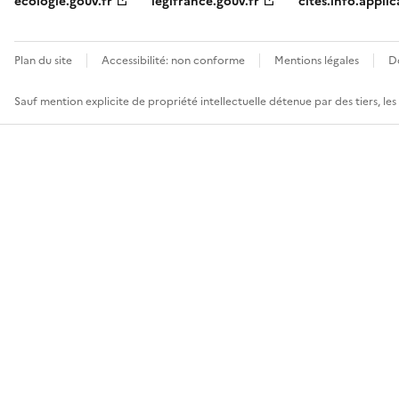
ecologie.gouv.fr
legifrance.gouv.fr
cites.info.applic
Plan du site
Accessibilité: non conforme
Mentions légales
D
Sauf mention explicite de propriété intellectuelle détenue par des tiers, le