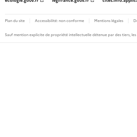
ecologie.gouv.fr
legifrance.gouv.fr
cites.info.applic
Plan du site
Accessibilité: non conforme
Mentions légales
D
Sauf mention explicite de propriété intellectuelle détenue par des tiers, le