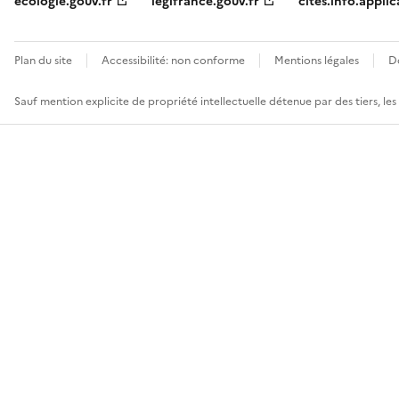
ecologie.gouv.fr
legifrance.gouv.fr
cites.info.applic
Plan du site
Accessibilité: non conforme
Mentions légales
D
Sauf mention explicite de propriété intellectuelle détenue par des tiers, le