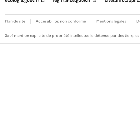
ecologie.gouv.fr
legifrance.gouv.fr
cites.info.applic
Plan du site
Accessibilité: non conforme
Mentions légales
D
Sauf mention explicite de propriété intellectuelle détenue par des tiers, le