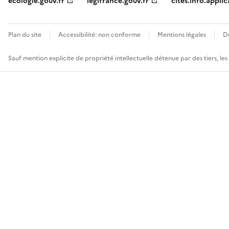
ecologie.gouv.fr
legifrance.gouv.fr
cites.info.applic
Plan du site
Accessibilité: non conforme
Mentions légales
D
Sauf mention explicite de propriété intellectuelle détenue par des tiers, le