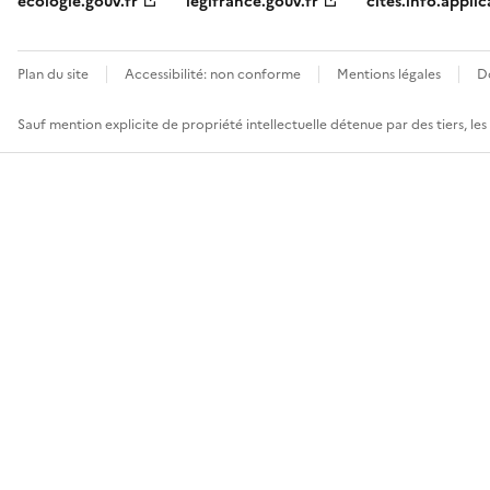
ecologie.gouv.fr
legifrance.gouv.fr
cites.info.applic
Plan du site
Accessibilité: non conforme
Mentions légales
D
Sauf mention explicite de propriété intellectuelle détenue par des tiers, le