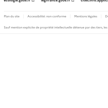
ecologie.gouv.fr
legifrance.gouv.fr
cites.info.applic
Plan du site
Accessibilité: non conforme
Mentions légales
D
Sauf mention explicite de propriété intellectuelle détenue par des tiers, le