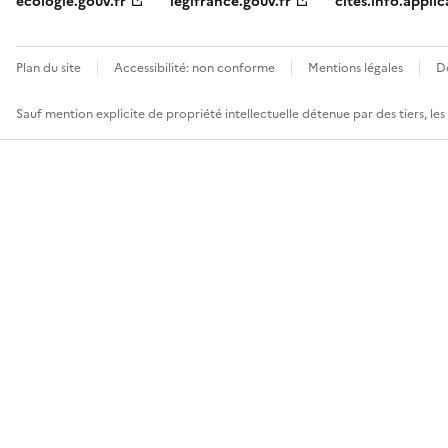
ecologie.gouv.fr
legifrance.gouv.fr
cites.info.applic
Plan du site
Accessibilité: non conforme
Mentions légales
D
Sauf mention explicite de propriété intellectuelle détenue par des tiers, le