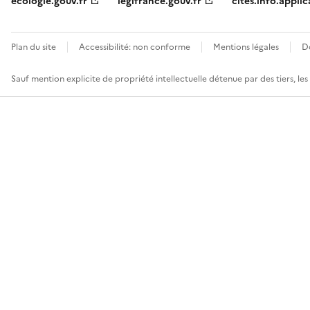
ecologie.gouv.fr
legifrance.gouv.fr
cites.info.applic
Plan du site
Accessibilité: non conforme
Mentions légales
D
Sauf mention explicite de propriété intellectuelle détenue par des tiers, le