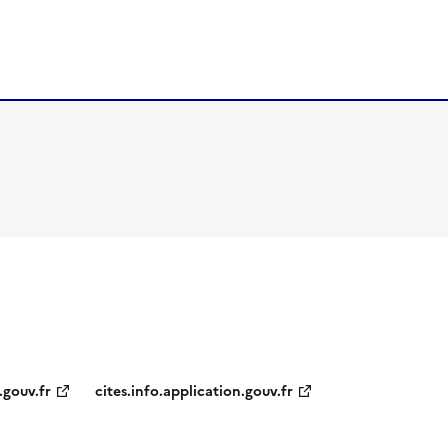
.gouv.fr
cites.info.application.gouv.fr