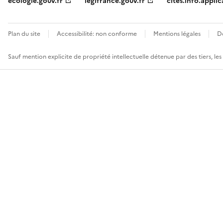
ecologie.gouv.fr
legifrance.gouv.fr
cites.info.applic
Plan du site
Accessibilité: non conforme
Mentions légales
D
Sauf mention explicite de propriété intellectuelle détenue par des tiers, le